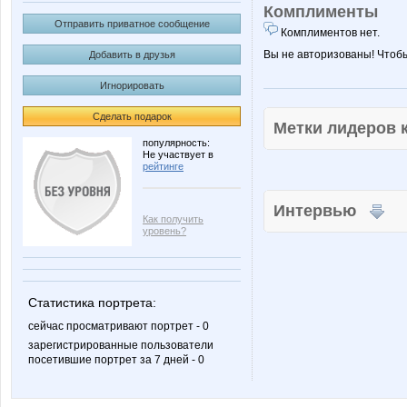
Комплименты
Отправить приватное сообщение
Комплиментов нет.
Вы не авторизованы! Чтоб
Добавить в друзья
Игнорировать
Сделать подарок
Метки лидеров
популярность:
Не участвует в
рейтинге
Интервью
Как получить
уровень?
Статистика портрета:
сейчас просматривают портрет - 0
зарегистрированные пользователи
посетившие портрет за 7 дней - 0