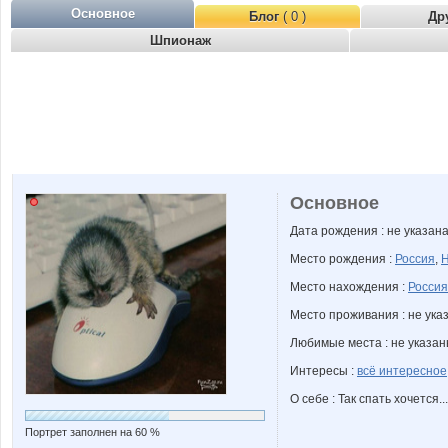
Основное
Блог
( 0 )
Др
Шпионаж
Основное
Дата рождения : не указан
Место рождения :
Россия
,
Н
Место нахождения :
Россия
Место проживания : не ука
Любимые места : не указа
Интересы :
всё интересное
О себе : Так спать хочется...
Портрет заполнен на 60 %